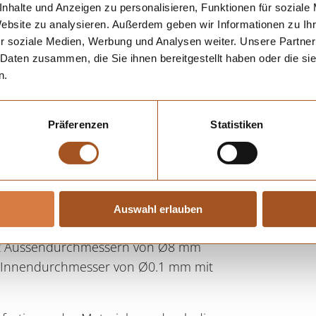
nhalte und Anzeigen zu personalisieren, Funktionen für soziale
Website zu analysieren. Außerdem geben wir Informationen zu I
r soziale Medien, Werbung und Analysen weiter. Unsere Partner
 Daten zusammen, die Sie ihnen bereitgestellt haben oder die s
ss zur rotationssymmetrischen
n.
ittels Hämmern im
Präferenzen
Statistiken
rkstück, wird axial den oszillierenden
s und anschliessend in der
on speziellen Innenwerkzeugen,
äzise und glatte Innenoberflächen
Auswahl erlauben
it Aussendurchmessern von Ø8 mm
e Innendurchmesser von Ø0.1 mm mit