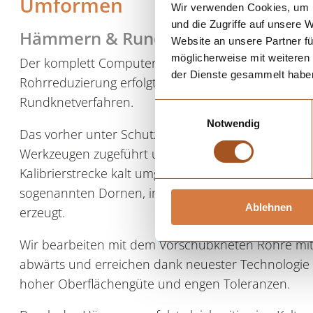
Umformen
Wir verwenden Cookies, um I
und die Zugriffe auf unsere 
Hämmern & Rundkneten
Website an unsere Partner fü
möglicherweise mit weiteren
Der komplett Computer- und SPS gesteuerte Proze
der Dienste gesammelt habe
Rohrreduzierung erfolgt durch Druckumformung m
Rundknetverfahren.
Einwilligungsauswahl
Notwendig
Das vorher unter Schutzgas weichgeglühte, kalte We
Werkzeugen zugeführt und zunächst im Einlaufkonu
Kalibrierstrecke kalt umgeformt. Die Verwendung v
sogenannten Dornen, im Hämmerprozess werden pr
Ablehnen
erzeugt.
Wir bearbeiten mit dem Vorschubkneten Rohre m
abwärts und erreichen dank neuester Technologi
hoher Oberflächengüte und engen Toleranzen.